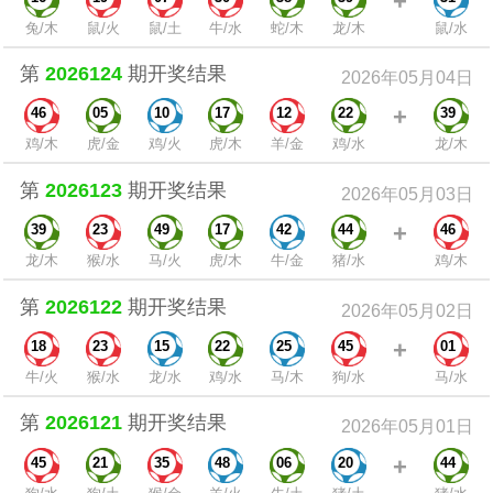
+
兔/木
鼠/火
鼠/土
牛/水
蛇/木
龙/木
鼠/水
第
2026124
期开奖结果
2026年05月04日
+
46
05
10
17
12
22
39
鸡/木
虎/金
鸡/火
虎/木
羊/金
鸡/水
龙/木
第
2026123
期开奖结果
2026年05月03日
+
39
23
49
17
42
44
46
龙/木
猴/水
马/火
虎/木
牛/金
猪/水
鸡/木
第
2026122
期开奖结果
2026年05月02日
+
18
23
15
22
25
45
01
牛/火
猴/水
龙/水
鸡/水
马/木
狗/水
马/水
第
2026121
期开奖结果
2026年05月01日
+
45
21
35
48
06
20
44