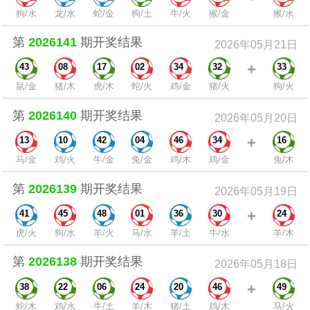
狗/水
龙/水
蛇/金
狗/土
牛/火
猴/金
猴/水
第
2026141
期开奖结果
2026年05月21日
+
43
08
17
02
34
32
33
鼠/金
猪/木
虎/木
蛇/火
鸡/金
猪/火
狗/火
第
2026140
期开奖结果
2026年05月20日
+
13
10
42
04
46
34
16
马/金
鸡/火
牛/金
兔/金
鸡/木
鸡/金
兔/木
第
2026139
期开奖结果
2026年05月19日
+
41
45
48
01
36
30
24
虎/火
狗/水
羊/火
马/水
羊/土
牛/水
羊/木
第
2026138
期开奖结果
2026年05月18日
+
38
22
06
24
20
46
49
蛇/木
鸡/水
牛/土
羊/木
猪/土
鸡/木
马/火