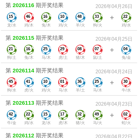
第
2026116
期开奖结果
2026年04月26日
+
15
46
16
10
48
33
22
龙/水
鸡/木
兔/木
鸡/火
羊/火
狗/火
鸡/水
第
2026115
期开奖结果
2026年04月25日
+
21
16
25
29
08
07
04
狗/土
兔/木
马/木
虎/土
猪/木
鼠/土
兔/金
第
2026114
期开奖结果
2026年04月24日
+
45
41
10
01
36
25
30
狗/水
虎/火
鸡/火
马/水
羊/土
马/木
牛/水
第
2026113
期开奖结果
2026年04月23日
+
42
22
15
17
32
49
02
牛/金
鸡/水
龙/水
虎/木
猪/火
马/火
蛇/火
第
2026112
期开奖结果
2026年04月22日