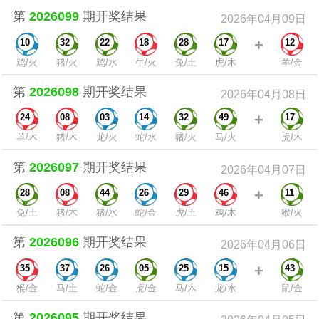
第
2026099
期开奖结果
2026年04月09日
+
10
32
22
18
28
17
12
鸡/火
猪/火
鸡/水
牛/火
兔/土
虎/木
羊/金
第
2026098
期开奖结果
2026年04月08日
+
24
08
03
14
32
49
17
羊/木
猪/木
龙/火
蛇/水
猪/火
马/火
虎/木
第
2026097
期开奖结果
2026年04月07日
+
28
08
44
26
29
46
11
兔/土
猪/木
猪/水
蛇/金
虎/土
鸡/木
猴/火
第
2026096
期开奖结果
2026年04月06日
+
35
37
26
05
25
15
43
猴/金
马/土
蛇/金
虎/金
马/木
龙/水
鼠/金
第
2026095
期开奖结果