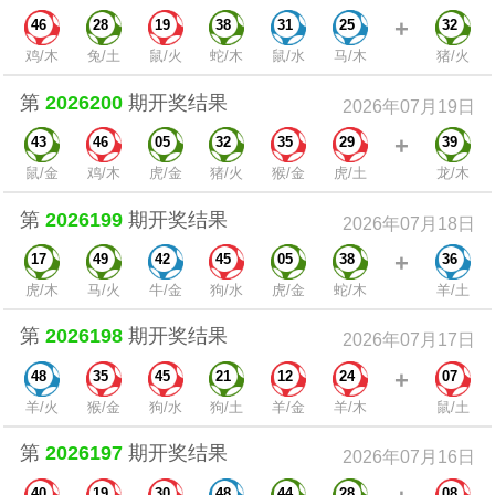
+
46
28
19
38
31
25
32
鸡/木
兔/土
鼠/火
蛇/木
鼠/水
马/木
猪/火
第
2026200
期开奖结果
2026年07月19日
+
43
46
05
32
35
29
39
鼠/金
鸡/木
虎/金
猪/火
猴/金
虎/土
龙/木
第
2026199
期开奖结果
2026年07月18日
+
17
49
42
45
05
38
36
虎/木
马/火
牛/金
狗/水
虎/金
蛇/木
羊/土
第
2026198
期开奖结果
2026年07月17日
+
48
35
45
21
12
24
07
羊/火
猴/金
狗/水
狗/土
羊/金
羊/木
鼠/土
第
2026197
期开奖结果
2026年07月16日
40
19
30
48
44
28
08