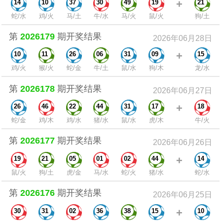
+
14
10
37
30
49
19
21
蛇/水
鸡/火
马/土
牛/水
马/火
鼠/火
狗/土
第
2026179
期开奖结果
2026年06月28日
+
10
11
26
06
31
09
15
鸡/火
猴/火
蛇/金
牛/土
鼠/水
狗/木
龙/水
第
2026178
期开奖结果
2026年06月27日
+
26
46
22
44
31
17
18
蛇/金
鸡/木
鸡/水
猪/水
鼠/水
虎/木
牛/火
第
2026177
期开奖结果
2026年06月26日
+
19
21
05
01
02
44
14
鼠/火
狗/土
虎/金
马/水
蛇/火
猪/水
蛇/水
第
2026176
期开奖结果
2026年06月25日
+
30
31
02
36
38
15
10