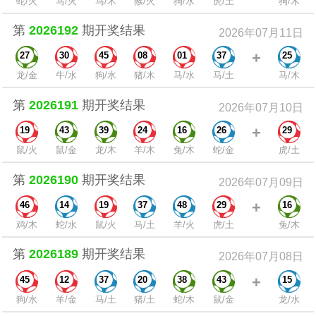
蛇/火
马/火
马/木
猴/火
狗/水
虎/土
狗/木
第
2026192
期开奖结果
2026年07月11日
+
27
30
45
08
01
37
25
龙/金
牛/水
狗/水
猪/木
马/水
马/土
马/木
第
2026191
期开奖结果
2026年07月10日
+
19
43
39
24
16
26
29
鼠/火
鼠/金
龙/木
羊/木
兔/木
蛇/金
虎/土
第
2026190
期开奖结果
2026年07月09日
+
46
14
19
37
48
29
16
鸡/木
蛇/水
鼠/火
马/土
羊/火
虎/土
兔/木
第
2026189
期开奖结果
2026年07月08日
+
45
12
37
20
38
43
15
狗/水
羊/金
马/土
猪/土
蛇/木
鼠/金
龙/水