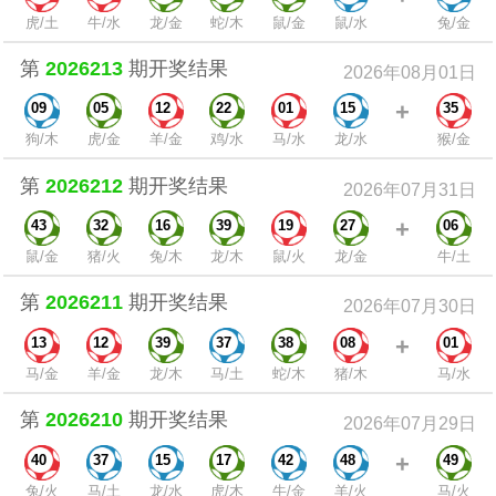
虎/土
牛/水
龙/金
蛇/木
鼠/金
鼠/水
兔/金
第
2026213
期开奖结果
2026年08月01日
+
09
05
12
22
01
15
35
狗/木
虎/金
羊/金
鸡/水
马/水
龙/水
猴/金
第
2026212
期开奖结果
2026年07月31日
+
43
32
16
39
19
27
06
鼠/金
猪/火
兔/木
龙/木
鼠/火
龙/金
牛/土
第
2026211
期开奖结果
2026年07月30日
+
13
12
39
37
38
08
01
马/金
羊/金
龙/木
马/土
蛇/木
猪/木
马/水
第
2026210
期开奖结果
2026年07月29日
+
40
37
15
17
42
48
49
兔/火
马/土
龙/水
虎/木
牛/金
羊/火
马/火