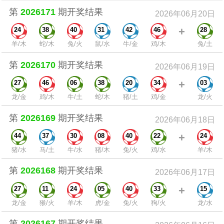
第
2026171
期开奖结果
2026年06月20日
+
24
38
40
31
42
46
28
羊/木
蛇/木
兔/火
鼠/水
牛/金
鸡/木
兔/土
第
2026170
期开奖结果
2026年06月19日
+
27
46
06
38
20
34
03
龙/金
鸡/木
牛/土
蛇/木
猪/土
鸡/金
龙/火
第
2026169
期开奖结果
2026年06月18日
+
44
37
30
08
40
22
24
猪/水
马/土
牛/水
猪/木
兔/火
鸡/水
羊/木
第
2026168
期开奖结果
2026年06月17日
+
27
11
24
05
40
33
15
龙/金
猴/火
羊/木
虎/金
兔/火
狗/火
龙/水
第
2026167
期开奖结果