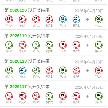
狗/水
狗/土
猴/金
羊/火
牛/土
猪/土
猪/水
第
2026120
期开奖结果
2026年04月30日
+
18
24
07
23
48
20
06
牛/火
羊/木
鼠/土
猴/水
羊/火
猪/土
牛/土
第
2026119
期开奖结果
2026年04月29日
+
38
18
32
22
30
40
11
蛇/木
牛/火
猪/火
鸡/水
牛/水
兔/火
猴/火
第
2026118
期开奖结果
2026年04月28日
+
38
37
22
46
49
40
08
蛇/木
马/土
鸡/水
鸡/木
马/火
兔/火
猪/木
第
2026117
期开奖结果
2026年04月27日
+
45
02
46
33
19
07
16
狗/水
蛇/火
鸡/木
狗/火
鼠/火
鼠/土
兔/木