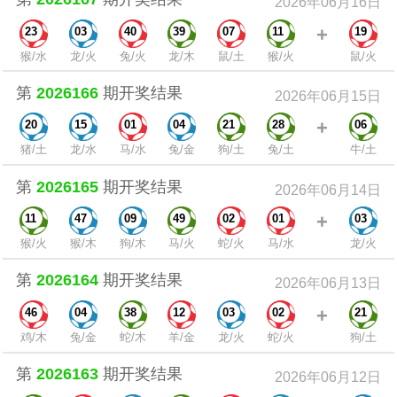
2026年06月16日
+
23
03
40
39
07
11
19
猴/水
龙/火
兔/火
龙/木
鼠/土
猴/火
鼠/火
第
2026166
期开奖结果
2026年06月15日
+
20
15
01
04
21
28
06
猪/土
龙/水
马/水
兔/金
狗/土
兔/土
牛/土
第
2026165
期开奖结果
2026年06月14日
+
11
47
09
49
02
01
03
猴/火
猴/木
狗/木
马/火
蛇/火
马/水
龙/火
第
2026164
期开奖结果
2026年06月13日
+
46
04
38
12
03
02
21
鸡/木
兔/金
蛇/木
羊/金
龙/火
蛇/火
狗/土
第
2026163
期开奖结果
2026年06月12日