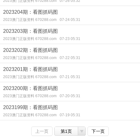
2023澳门正版资料 670288.com
07-26 05:32
2023204期：看图抓码图
2023澳门正版资料 670288.com
07-24 05:31
2023203期：看图抓码图
2023澳门正版资料 670288.com
07-23 05:31
2023202期：看图抓码图
2023澳门正版资料 670288.com
07-22 05:31
2023201期：看图抓码图
2023澳门正版资料 670288.com
07-21 05:31
2023200期：看图抓码图
2023澳门正版资料 670288.com
07-20 05:31
2023199期：看图抓码图
2023澳门正版资料 670288.com
07-19 05:31
上一页
第1页
下一页