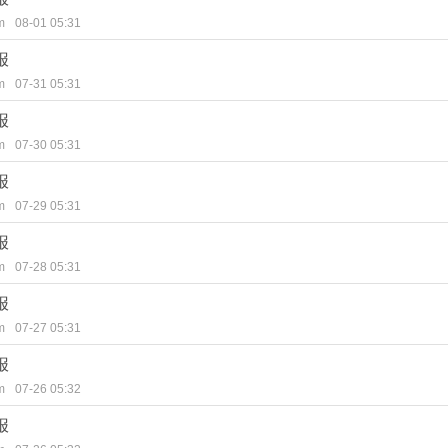
m
08-01 05:31
报
m
07-31 05:31
报
m
07-30 05:31
报
m
07-29 05:31
报
m
07-28 05:31
报
m
07-27 05:31
报
m
07-26 05:32
报