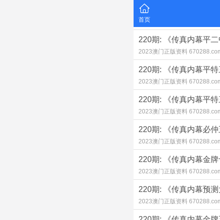
首页
220期: 《传真内幕平
2023澳门正版资料 670288.co
220期: 《传真内幕平
2023澳门正版资料 670288.co
220期: 《传真内幕平
2023澳门正版资料 670288.co
220期: 《传真内幕必
2023澳门正版资料 670288.co
220期: 《传真内幕金
2023澳门正版资料 670288.co
220期: 《传真内幕预
2023澳门正版资料 670288.co
220期: 《传真内幕金