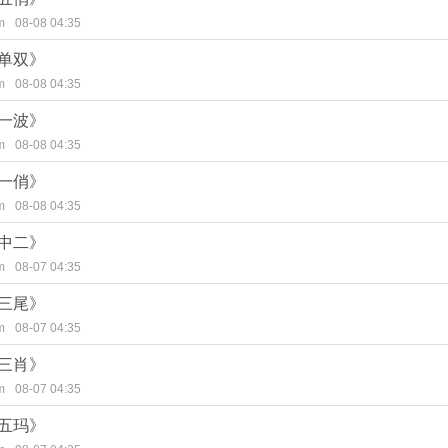
m
08-08 04:35
测单双》
m
08-08 04:35
奇一波》
m
08-08 04:35
牌一俏》
m
08-08 04:35
二中二》
m
08-07 04:35
特三尾》
m
08-07 04:35
特三肖》
m
08-07 04:35
仲五玛》